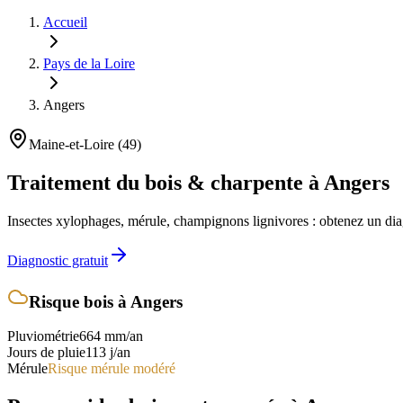
Accueil
Pays de la Loire
Angers
Maine-et-Loire
(
49
)
Traitement du bois & charpente
à Angers
Insectes xylophages, mérule, champignons lignivores : obtenez un diag
Diagnostic gratuit
Risque bois
à Angers
Pluviométrie
664
mm/an
Jours de pluie
113
j/an
Mérule
Risque mérule modéré