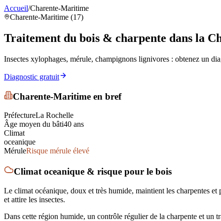
Accueil
/
Charente-Maritime
Charente-Maritime (17)
Traitement du bois & charpente
dans la C
Insectes xylophages, mérule, champignons lignivores : obtenez un diag
Diagnostic gratuit
Charente-Maritime
en bref
Préfecture
La Rochelle
Âge moyen du bâti
40
ans
Climat
oceanique
Mérule
Risque mérule élevé
Climat
oceanique
& risque pour le bois
Le climat océanique, doux et très humide, maintient les charpentes et
et attire les insectes.
Dans cette région humide, un contrôle régulier de la charpente et un 