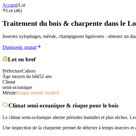
Accueil
/
Lot
Lot (46)
Traitement du bois & charpente
dans le Lo
Insectes xylophages, mérule, champignons lignivores : obtenez un diag
Diagnostic gratuit
Lot
en bref
Préfecture
Cahors
Âge moyen du bâti
52
ans
Climat
semi-oceanique
Mérule
Risque mérule modéré
Climat
semi-oceanique
& risque pour le bois
Le climat semi-océanique alterne périodes humides et plus sèches. Les
Une inspection de la charpente permet de détecter à temps insectes et