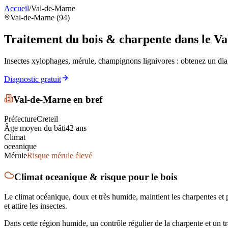
Accueil
/
Val-de-Marne
Val-de-Marne (94)
Traitement du bois & charpente
dans le V
Insectes xylophages, mérule, champignons lignivores : obtenez un diag
Diagnostic gratuit
Val-de-Marne
en bref
Préfecture
Creteil
Âge moyen du bâti
42
ans
Climat
oceanique
Mérule
Risque mérule élevé
Climat
oceanique
& risque pour le bois
Le climat océanique, doux et très humide, maintient les charpentes et
et attire les insectes.
Dans cette région humide, un contrôle régulier de la charpente et un 