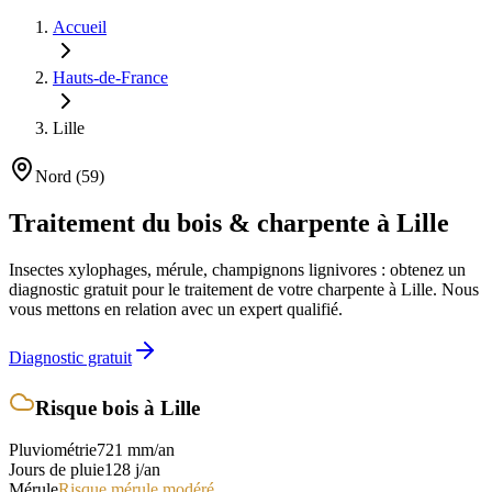
Accueil
Hauts-de-France
Lille
Nord
(
59
)
Traitement du bois & charpente
à Lille
Insectes xylophages, mérule, champignons lignivores : obtenez un
diagnostic gratuit pour le traitement de votre charpente
à Lille
. Nous
vous mettons en relation avec un expert qualifié.
Diagnostic gratuit
Risque bois
à Lille
Pluviométrie
721
mm/an
Jours de pluie
128
j/an
Mérule
Risque mérule modéré