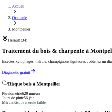
Accueil
Occitanie
Montpellier
Herault
(
34
)
Traitement du bois & charpente
à Montpel
Insectes xylophages, mérule, champignons lignivores : obtenez un diag
Diagnostic gratuit
Risque bois
à Montpellier
Pluviométrie
629
mm/an
Jours de pluie
56
j/an
Mérule
Risque mérule faible