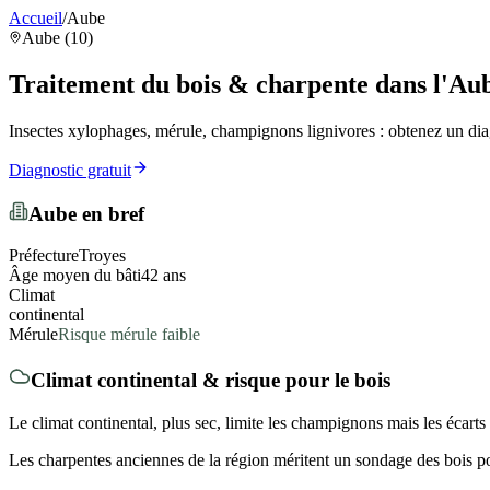
Accueil
/
Aube
Aube (10)
Traitement du bois & charpente
dans l'Au
Insectes xylophages, mérule, champignons lignivores : obtenez un diag
Diagnostic gratuit
Aube
en bref
Préfecture
Troyes
Âge moyen du bâti
42
ans
Climat
continental
Mérule
Risque mérule faible
Climat
continental
& risque pour le bois
Le climat continental, plus sec, limite les champignons mais les écarts 
Les charpentes anciennes de la région méritent un sondage des bois pour 