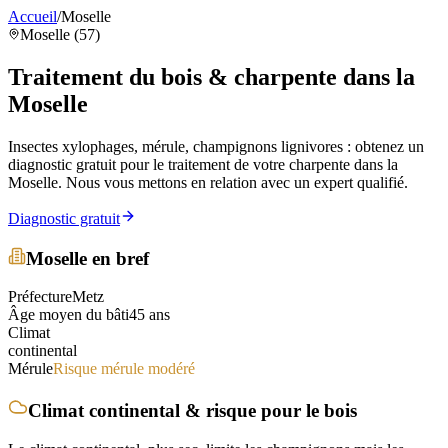
Accueil
/
Moselle
Moselle (57)
Traitement du bois & charpente
dans la
Moselle
Insectes xylophages, mérule, champignons lignivores : obtenez un
diagnostic gratuit pour le traitement de votre charpente
dans la
Moselle
. Nous vous mettons en relation avec un expert qualifié.
Diagnostic gratuit
Moselle
en bref
Préfecture
Metz
Âge moyen du bâti
45
ans
Climat
continental
Mérule
Risque mérule modéré
Climat
continental
& risque pour le bois