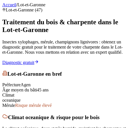
Accueil
/
Lot-et-Garonne
Lot-et-Garonne (47)
Traitement du bois & charpente
dans le
Lot-et-Garonne
Insectes xylophages, mérule, champignons lignivores : obtenez un
diagnostic gratuit pour le traitement de votre charpente
dans le Lot-
et-Garonne
. Nous vous mettons en relation avec un expert qualifié.
Diagnostic gratuit
Lot-et-Garonne
en bref
Préfecture
Agen
Âge moyen du bâti
45
ans
Climat
oceanique
Mérule
Risque mérule élevé
Climat
oceanique
& risque pour le bois